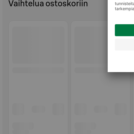
Vaihtelua ostoskoriin
Ohita listaus