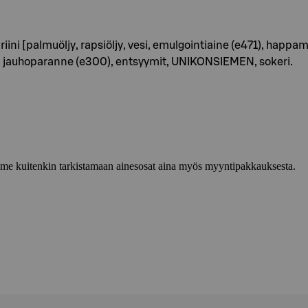
iini [palmuöljy, rapsiöljy, vesi, emulgointiaine (e471), happ
 jauhoparanne (e300), entsyymit, UNIKONSIEMEN, sokeri.
lemme kuitenkin tarkistamaan ainesosat aina myös myyntipakkauksesta.