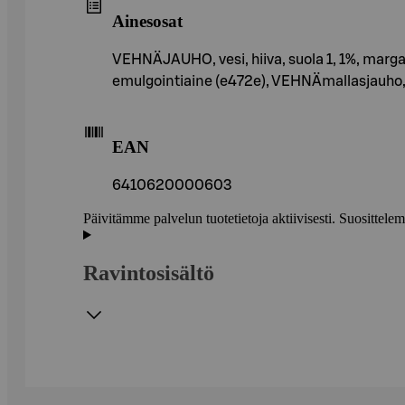
Ainesosat
VEHNÄJAUHO, vesi, hiiva, suola 1, 1%, margar
emulgointiaine (e472e), VEHNÄmallasjauho,
EAN
6410620000603
Päivitämme palvelun tuotetietoja aktiivisesti. Suositte
Ravintosisältö