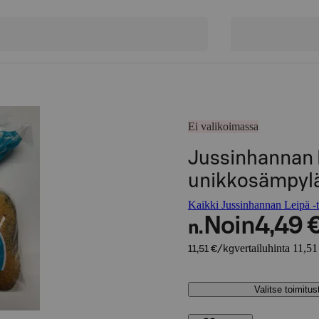
Ei valikoimassa
Jussinhannan L
unikkosämpylä
Kaikki Jussinhannan Leipä -t
Noin
4,49 
n.
vertailuhinta 11,51
11,51 €/kg
Valitse toimitu