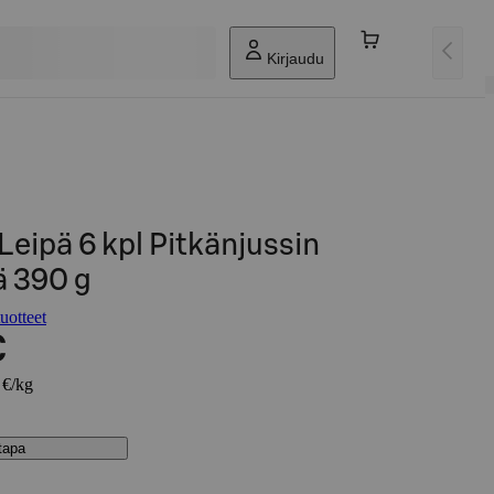
Kirjaudu
eipä 6 kpl Pitkänjussin
 390 g
uotteet
€
 €/kg
stapa