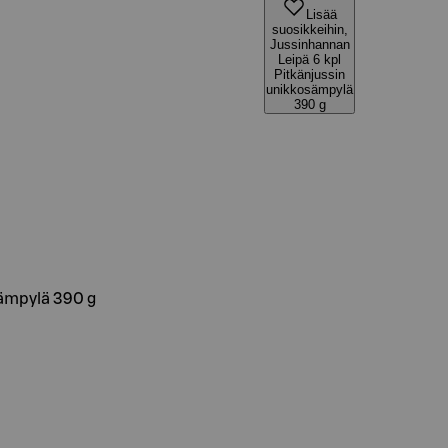
Lisää
suosikkeihin,
Jussinhannan
Leipä 6 kpl
Pitkänjussin
unikkosämpylä
390 g
sämpylä 390 g