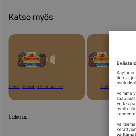
Katso myös
Leivät, keksit ja leivonnaiset
Leivät
Ladataan...