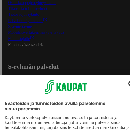
Osuuskauppojen yhteystiedot
Tilaus- ja toimitusehdot
Tietosuojakäytäntö
Palvelun käyttöehdot
Saavutettavuus
Mobiilisovelluksen saavutettavuus
Mainostajalle
Muuta evästeasetuksia
S-ryhmän palvelut
S-ryhmä
Asiakasomistajuus
Yhteishyvä Ruoka -sovellus
S-ostoslista -sovellus
Prisma.fi
Sokos.fi
S-Pankki
Yhteishyvä