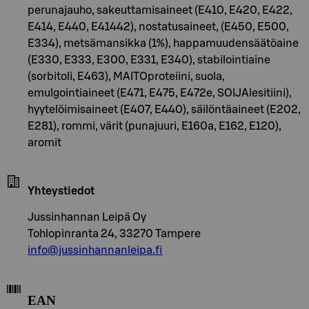
perunajauho, sakeuttamisaineet (E410, E420, E422,
E414, E440, E41442), nostatusaineet, (E450, E500,
E334), metsämansikka (1%), happamuudensäätöaine
(E330, E333, E300, E331, E340), stabilointiaine
(sorbitoli, E463), MAITOproteiini, suola,
emulgointiaineet (E471, E475, E472e, SOIJAlesitiini),
hyytelöimisaineet (E407, E440), säilöntäaineet (E202,
E281), rommi, värit (punajuuri, E160a, E162, E120),
aromit
Yhteystiedot
Jussinhannan Leipä Oy
Tohlopinranta 24, 33270 Tampere
info@jussinhannanleipa.fi
EAN