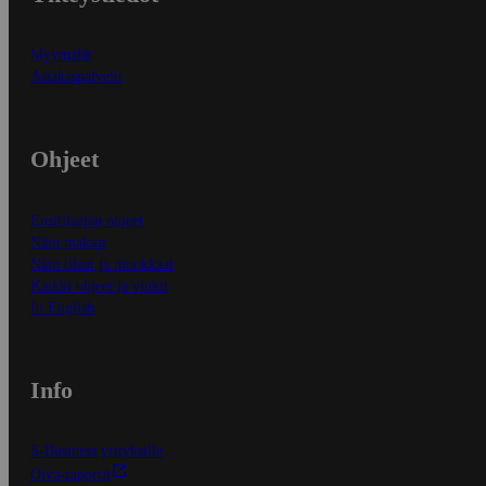
Myymälät
Asiakaspalvelu
Ohjeet
Ensitilaajan ohjeet
Näin maksat
Näin tilaat ja muokkaat
Kaikki ohjeet ja vinkit
In English
Info
S-Business yrityksille
Oiva-raportit