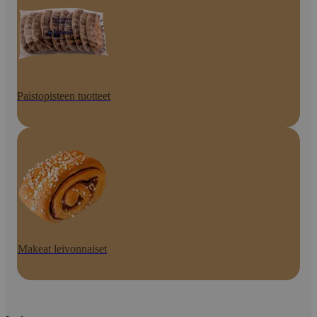
Paistopisteen tuotteet
Makeat leivonnaiset