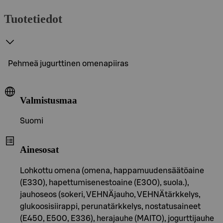
Tuotetiedot
Pehmeä jugurttinen omenapiiras
Valmistusmaa
Suomi
Ainesosat
Lohkottu omena (omena, happamuudensäätöaine
(E330), hapettumisenestoaine (E300), suola.),
jauhoseos (sokeri, VEHNÄjauho, VEHNÄtärkkelys,
glukoosisiirappi, perunatärkkelys, nostatusaineet
(E450, E500, E336), herajauhe (MAITO), jogurttijauhe