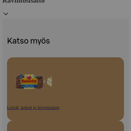
Ravintosisältö
Katso myös
Leivät, keksit ja leivonnaiset