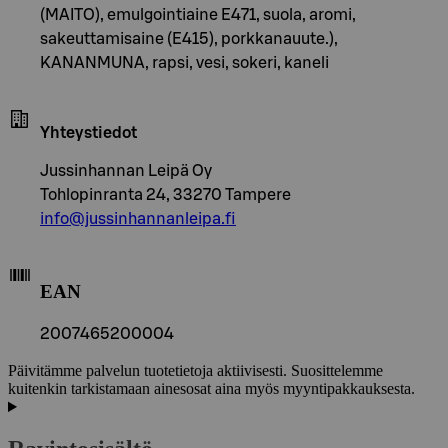
(MAITO), emulgointiaine E471, suola, aromi,
sakeuttamisaine (E415), porkkanauute.),
KANANMUNA, rapsi, vesi, sokeri, kaneli
Yhteystiedot
Jussinhannan Leipä Oy
Tohlopinranta 24, 33270 Tampere
info@jussinhannanleipa.fi
EAN
2007465200004
Päivitämme palvelun tuotetietoja aktiivisesti. Suosittelemme
kuitenkin tarkistamaan ainesosat aina myös myyntipakkauksesta.