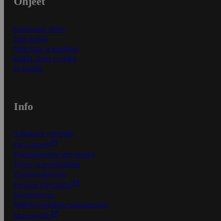
Ohjeet
Ensitilaajan ohjeet
Näin maksat
Näin tilaat ja muokkaat
Kaikki ohjeet ja vinkit
In English
Info
S-Business yrityksille
Oiva-raportit
Osuuskauppojen yhteystiedot
Tilaus- ja toimitusehdot
Tietosuojakäytäntö
Palvelun käyttöehdot
Saavutettavuus
Mobiilisovelluksen saavutettavuus
Mainostajalle