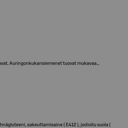
taavat. Auringonkukansiemenet tuovat mukavaa…
ägluteeni, sakeuttamisaine ( E412 ), jodioitu suola (