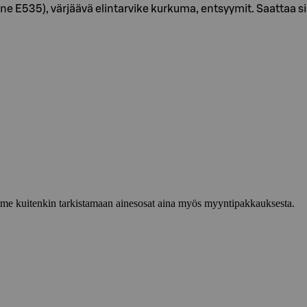
ine E535), värjäävä elintarvike kurkuma, entsyymit. Saatta
lemme kuitenkin tarkistamaan ainesosat aina myös myyntipakkauksesta.