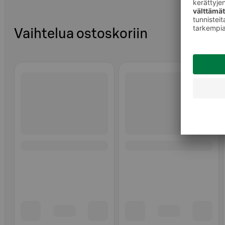
Vaihtelua ostoskoriin
Ohita listaus