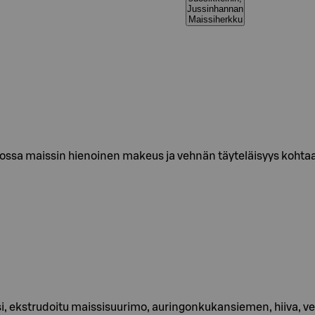
Jussinhannan
Maissiherkku
 jossa maissin hienoinen makeus ja vehnän täyteläisyys koh
 ekstrudoitu maissisuurimo, auringonkukansiemen, hiiva, vehn