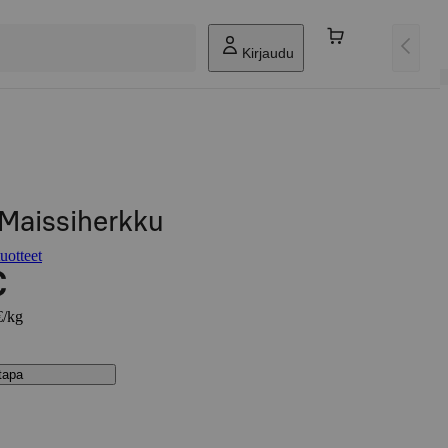
Kirjaudu
Maissiherkku
uotteet
€
€/kg
stapa