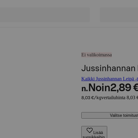
Ei valikoimassa
Jussinhannan 
Kaikki Jussinhannan Leipä -t
Noin
2,89 
n.
vertailuhinta 8,03 
8,03 €/kg
Valitse toimitu
Lisää
suosikkeihin,