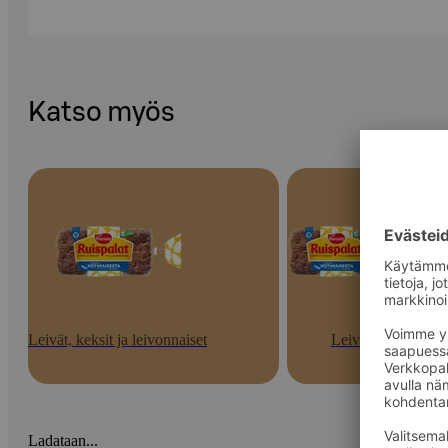
Katso myös
Leivät, keksit ja leivonnaiset
Leivät
Ladataan...