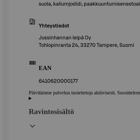
suola, kaliumjodidi, paakkuuntumisenestoa
Yhteystiedot
Jussinhannan leipä Oy
Tohlopinranta 24, 33270 Tampere, Suomi
EAN
6410620000177
Päivitämme palvelun tuotetietoja aktiivisesti. Suositte
Ravintosisältö