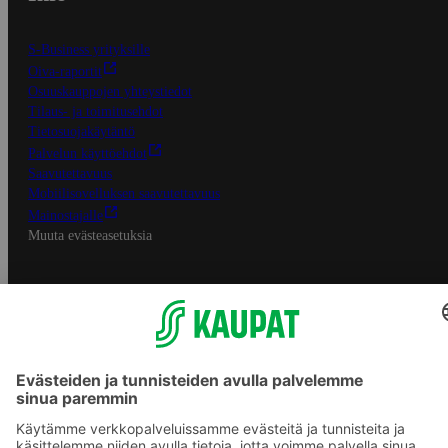
S-Business yrityksille
Oiva-raportit
Osuuskauppojen yhteystiedot
Tilaus- ja toimitusehdot
Tietosuojakäytäntö
Palvelun käyttöehdot
Saavutettavuus
Mobiilisovelluksen saavutettavuus
Mainostajalle
Muuta evästeasetuksia
S-ryhmän palvelut
S-ryhmä
Asiakasomistajuus
Yhteishyvä Ruoka -sovellus
S-ostoslista -sovellus