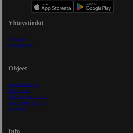
Yhteystiedot
Myymälät
Asiakaspalvelu
Ohjeet
Ensitilaajan ohjeet
Näin maksat
Näin tilaat ja muokkaat
Kaikki ohjeet ja vinkit
In English
Info