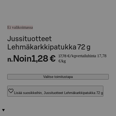
Ei valikoimassa
Jussituotteet
Lehmäkarkkipatukka 72 g
vertailuhinta 17,78
Noin
1,28 €
17,78 €/kg
n.
€/kg
Valitse toimitustapa
Lisää suosikkeihin, Jussituotteet Lehmäkarkkipatukka 72 g