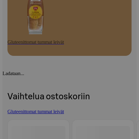
Gluteenittomat tummat leivät
Ladataan...
Vaihtelua ostoskoriin
Gluteenittomat tummat leivät
Ohita listaus