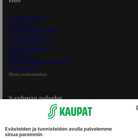
S-Business yrityksille
Oiva-raportit
Osuuskauppojen yhteystiedot
Tilaus- ja toimitusehdot
Tietosuojakäytäntö
Palvelun käyttöehdot
Saavutettavuus
Mobiilisovelluksen saavutettavuus
Mainostajalle
Muuta evästeasetuksia
S-ryhmän palvelut
S-ryhmä
Asiakasomistajuus
Yhteishyvä Ruoka -sovellus
S-ostoslista -sovellus