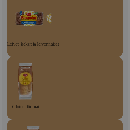
Leivät, keksit ja leivonnaiset
Gluteenittomat