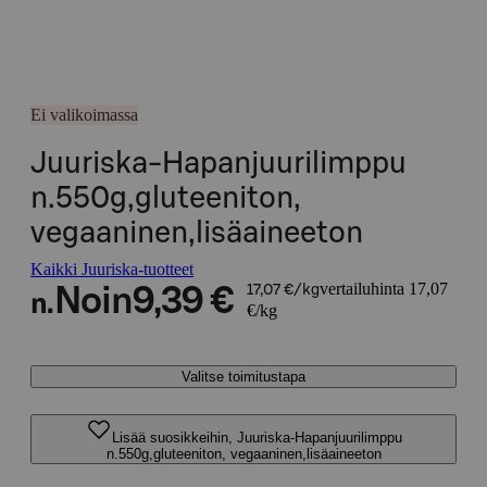
Ei valikoimassa
Juuriska-Hapanjuurilimppu
n.550g,gluteeniton,
vegaaninen,lisäaineeton
Kaikki Juuriska-tuotteet
vertailuhinta 17,07
Noin
9,39 €
17,07 €/kg
n.
€/kg
Valitse toimitustapa
Lisää suosikkeihin, Juuriska-Hapanjuurilimppu
n.550g,gluteeniton, vegaaninen,lisäaineeton