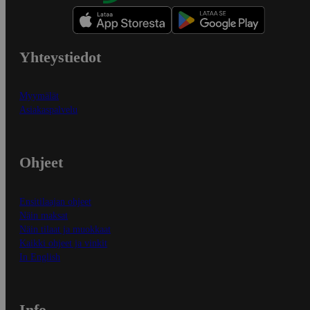
Yhteystiedot
Myymälät
Asiakaspalvelu
Ohjeet
Ensitilaajan ohjeet
Näin maksat
Näin tilaat ja muokkaat
Kaikki ohjeet ja vinkit
In English
Info