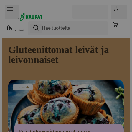
Hyppää sisältöön
Tuotteet
Gluteenittomat leivät ja
leivonnaiset
Inspiroidu
Eväät gluteenittomaan elämään