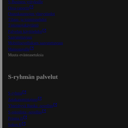
S-Business yrityksille
Oiva-raportit
Osuuskauppojen yhteystiedot
Tilaus- ja toimitusehdot
Tietosuojakäytäntö
Palvelun käyttöehdot
Saavutettavuus
Mobiilisovelluksen saavutettavuus
Mainostajalle
Muuta evästeasetuksia
S-ryhmän palvelut
S-ryhmä
Asiakasomistajuus
Yhteishyvä Ruoka -sovellus
S-ostoslista -sovellus
Prisma.fi
Sokos.fi