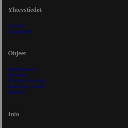
Yhteystiedot
Myymälät
Asiakaspalvelu
Ohjeet
Ensitilaajan ohjeet
Näin maksat
Näin tilaat ja muokkaat
Kaikki ohjeet ja vinkit
In English
Info