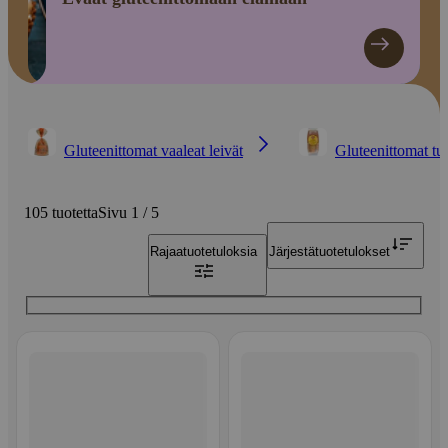
Gluteenittomat vaaleat leivät
Gluteenittomat tu
105 tuotetta
Sivu 1 / 5
Rajaa
tuotetuloksia
Järjestä
tuotetulokset