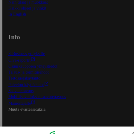
Näin tilaat ja muokkaat
Kaikki ohjeet ja vinkit
In English
Info
S-Business yrityksille
Oiva-raportit
Osuuskauppojen yhteystiedot
Tilaus- ja toimitusehdot
Tietosuojakäytäntö
Palvelun käyttöehdot
Saavutettavuus
Mobiilisovelluksen saavutettavuus
Mainostajalle
Muuta evästeasetuksia
S-ryhmän palvelut