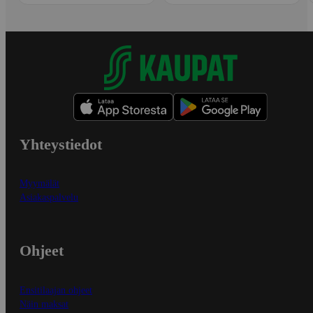
Yhteystiedot
Myymälät
Asiakaspalvelu
Ohjeet
Ensitilaajan ohjeet
Näin maksat