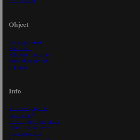
Asiakaspalvelu
Ohjeet
Ensitilaajan ohjeet
Näin maksat
Näin tilaat ja muokkaat
Kaikki ohjeet ja vinkit
In English
Info
S-Business yrityksille
Oiva-raportit
Osuuskauppojen yhteystiedot
Tilaus- ja toimitusehdot
Tietosuojakäytäntö