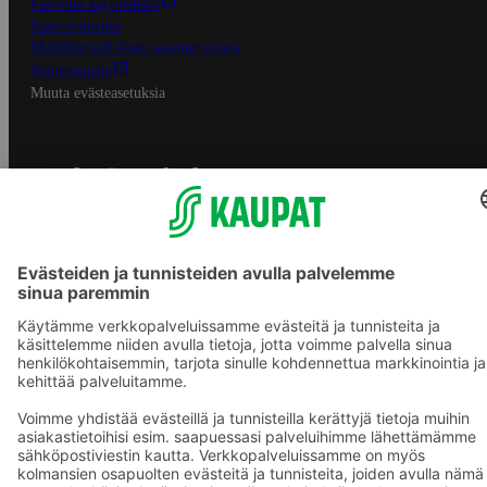
Palvelun käyttöehdot
Saavutettavuus
Mobiilisovelluksen saavutettavuus
Mainostajalle
Muuta evästeasetuksia
S-ryhmän palvelut
S-ryhmä
Asiakasomistajuus
Yhteishyvä Ruoka -sovellus
S-ostoslista -sovellus
Prisma.fi
Sokos.fi
S-Pankki
Yhteishyvä
Sokos Hotels
Raflaamo