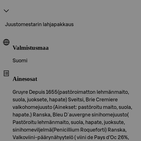
Juustomestarin lahjapakkaus
Valmistusmaa
Suomi
Ainesosat
Gruyre Depuis 1655(pastöroimatton lehmänmaito,
suola, juoksete, hapate) Sveitsi, Brie Cremiere
valkohomejuusto (Ainekset: pastöroitu maito, suola,
hapate.) Ranska, Bleu D`auvergne sinihomejuusto(
Pastöroitu lehmänmaito, suola, hapate, juoksute,
sinihomeviljelmä(Penicillium Roqueforti) Ranska,
Valkoviini-päärynähyytelö ( viini de Pays d’Oc 26%,