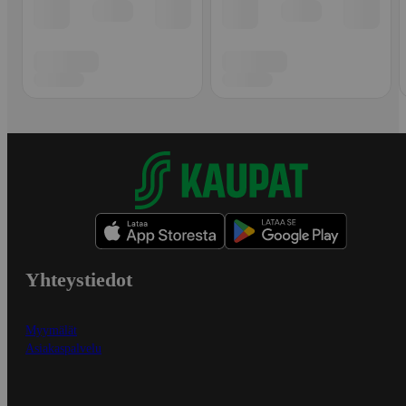
Yhteystiedot
Myymälät
Asiakaspalvelu