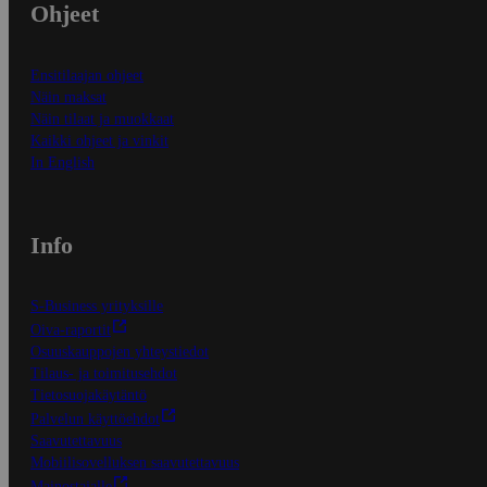
Ohjeet
Ensitilaajan ohjeet
Näin maksat
Näin tilaat ja muokkaat
Kaikki ohjeet ja vinkit
In English
Info
S-Business yrityksille
Oiva-raportit
Osuuskauppojen yhteystiedot
Tilaus- ja toimitusehdot
Tietosuojakäytäntö
Palvelun käyttöehdot
Saavutettavuus
Mobiilisovelluksen saavutettavuus
Mainostajalle