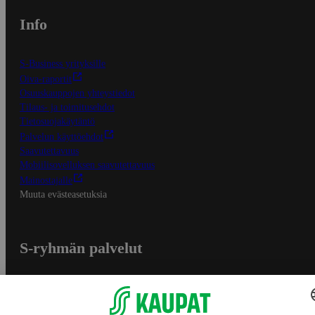
Info
S-Business yrityksille
Oiva-raportit
Osuuskauppojen yhteystiedot
Tilaus- ja toimitusehdot
Tietosuojakäytäntö
Palvelun käyttöehdot
Saavutettavuus
Mobiilisovelluksen saavutettavuus
Mainostajalle
Muuta evästeasetuksia
S-ryhmän palvelut
S-ryhmä
Asiakasomistajuus