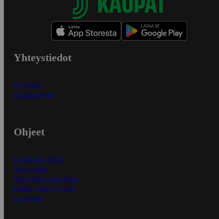
Yhteystiedot
Myymälät
Asiakaspalvelu
Ohjeet
Ensitilaajan ohjeet
Näin maksat
Näin tilaat ja muokkaat
Kaikki ohjeet ja vinkit
In English