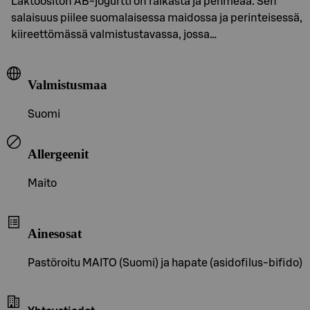
Laktoositon AB-jogurtti on raikasta ja pehmeää. Sen
salaisuus piilee suomalaisessa maidossa ja perinteisessä,
kiireettömässä valmistustavassa, jossa…
Valmistusmaa
Suomi
Allergeenit
Maito
Ainesosat
Pastöroitu MAITO (Suomi) ja hapate (asidofilus-bifido)