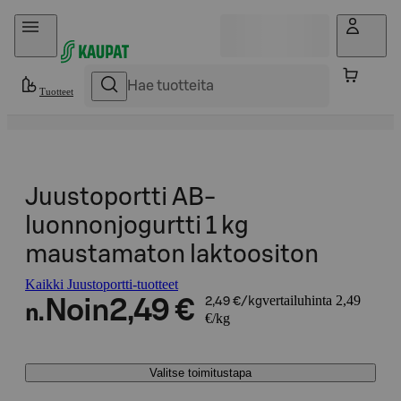
Hyppää sisältöön
Tuotteet
Juustoportti AB-
luonnonjogurtti 1 kg
maustamaton laktoositon
Kaikki Juustoportti-tuotteet
vertailuhinta 2,49
Noin
2,49 €
2,49 €/kg
n.
€/kg
Valitse toimitustapa