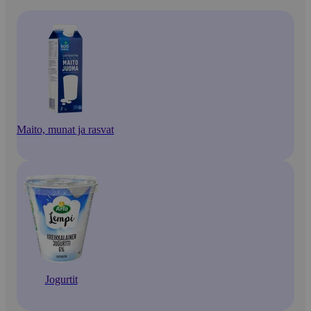
Maito, munat ja rasvat
Jogurtit