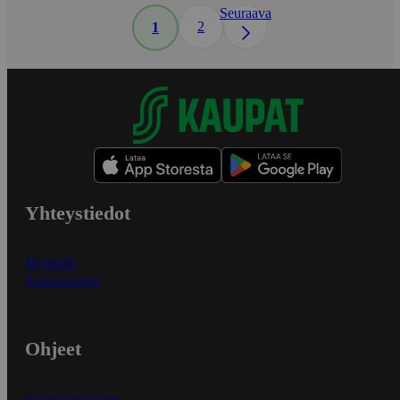
Seuraava
2
1
Yhteystiedot
Myymälät
Asiakaspalvelu
Ohjeet
Ensitilaajan ohjeet