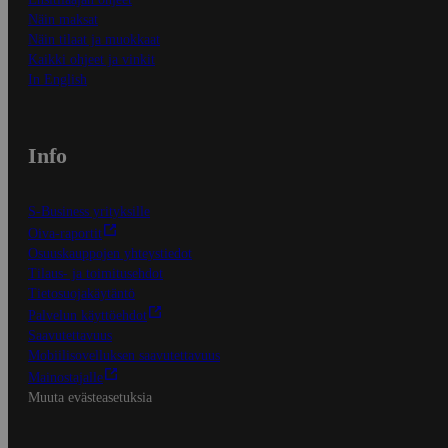
Näin maksat
Näin tilaat ja muokkaat
Kaikki ohjeet ja vinkit
In English
Info
S-Business yrityksille
Oiva-raportit
Osuuskauppojen yhteystiedot
Tilaus- ja toimitusehdot
Tietosuojakäytäntö
Palvelun käyttöehdot
Saavutettavuus
Mobiilisovelluksen saavutettavuus
Mainostajalle
Muuta evästeasetuksia