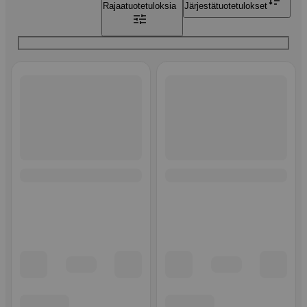
Rajaa
tuotetuloksia
Järjestä
tuotetulokset