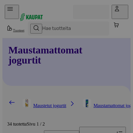
Hyppää sisältöön
Tuotteet
Maustamattomat
jogurtit
Maustetut jogurtit
Maustamattomat jogu
34 tuotetta
Sivu 1 / 2