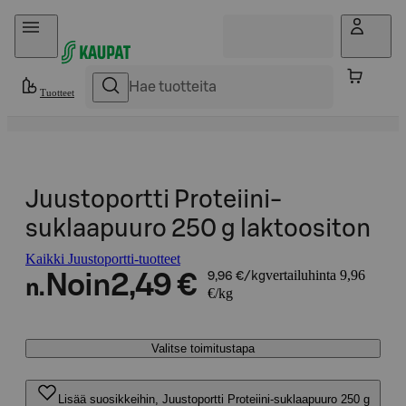
Hyppää sisältöön
Tuotteet
Juustoportti Proteiini-
suklaapuuro 250 g laktoositon
Kaikki Juustoportti-tuotteet
vertailuhinta 9,96
Noin
2,49 €
9,96 €/kg
n.
€/kg
Valitse toimitustapa
Lisää suosikkeihin, Juustoportti Proteiini-suklaapuuro 250 g