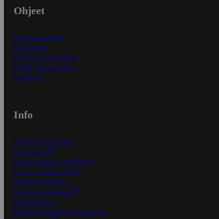
Ohjeet
Ensitilaajan ohjeet
Näin maksat
Näin tilaat ja muokkaat
Kaikki ohjeet ja vinkit
In English
Info
S-Business yrityksille
Oiva-raportit
Osuuskauppojen yhteystiedot
Tilaus- ja toimitusehdot
Tietosuojakäytäntö
Palvelun käyttöehdot
Saavutettavuus
Mobiilisovelluksen saavutettavuus