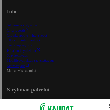
Info
S-Business yrityksille
Oiva-raportit
Osuuskauppojen yhteystiedot
Tilaus- ja toimitusehdot
Tietosuojakäytäntö
Palvelun käyttöehdot
Saavutettavuus
Mobiilisovelluksen saavutettavuus
Mainostajalle
Muuta evästeasetuksia
S-ryhmän palvelut
S-ryhmä
Asiakasomistajuus