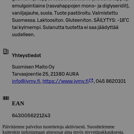
emulgointiaine (rasvahappojen mono- ja diglyseridit),
vaniljajauhe, suola. Tuote pastöroitu. Valmistettu
Suomessa. Laktoositon. Gluteeniton. SÄILYTYS: -18˚C
tai kylmempi. Sulanutta tuotetta ei saa jäädyttää
uudelleen.
Yhteystiedot
Suomisen Maito Oy
Tarvasjoentie 25, 21380 AURA
info@jymy.fi
,
https://www.jymy.fi
, 045 8620101
EAN
6430056221243
Päivitämme palvelun tuotetietoja aktiivisesti. Suosittelemme
kuitenkin tarkistamaan ainesosat aina myös myyntipakkauksesta.