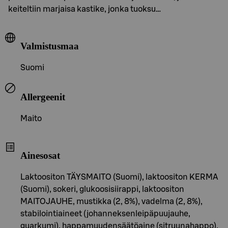
keiteltiin marjaisa kastike, jonka tuoksu…
Valmistusmaa
Suomi
Allergeenit
Maito
Ainesosat
Laktoositon TÄYSMAITO (Suomi), laktoositon KERMA
(Suomi), sokeri, glukoosisiirappi, laktoositon
MAITOJAUHE, mustikka (2, 8%), vadelma (2, 8%),
stabilointiaineet (johanneksenleipäpuujauhe,
guarkumi), happamuudensäätöaine (sitruunahappo),