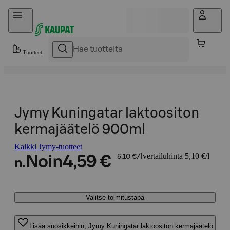
Hyppää sisältöön
Tuotteet
Jymy Kuningatar laktoositon
kermajäätelö 900ml
Kaikki Jymy-tuotteet
vertailuhinta 5,10 €/l
Noin
4,59 €
5,10 €/l
n.
Valitse toimitustapa
Lisää suosikkeihin, Jymy Kuningatar laktoositon kermajäätelö