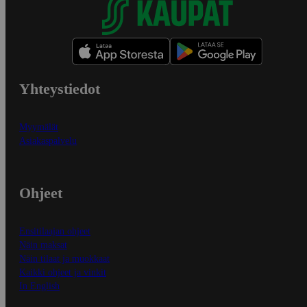
Yhteystiedot
Myymälät
Asiakaspalvelu
Ohjeet
Ensitilaajan ohjeet
Näin maksat
Näin tilaat ja muokkaat
Kaikki ohjeet ja vinkit
In English