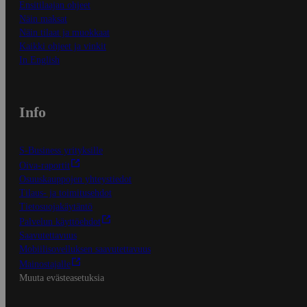
Ensitilaajan ohjeet
Näin maksat
Näin tilaat ja muokkaat
Kaikki ohjeet ja vinkit
In English
Info
S-Business yrityksille
Oiva-raportit
Osuuskauppojen yhteystiedot
Tilaus- ja toimitusehdot
Tietosuojakäytäntö
Palvelun käyttöehdot
Saavutettavuus
Mobiilisovelluksen saavutettavuus
Mainostajalle
Muuta evästeasetuksia