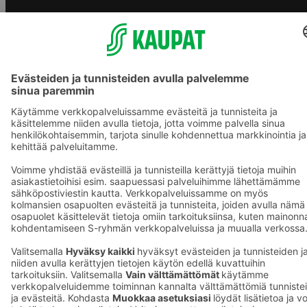
S-ryhmän palvelut
S-ryhmä
Asiakasomistajuus
Yhteishyvä Ruoka -sovellus
S-ostoslista -sovellus
Prisma.fi
Sokos.fi
S-Pankki
Yhteishyvä
Sokos Hotels
Raflaamo
F
© SOK, Fleminginkatu 34 / PL1, 00088 S-Ryhmä