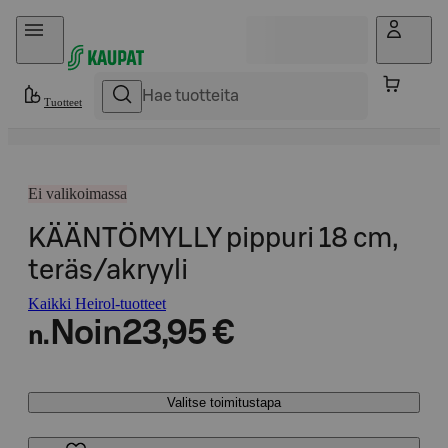
Hyppää sisältöön
Tuotteet
Ei valikoimassa
KÄÄNTÖMYLLY pippuri 18 cm,
teräs/akryyli
Kaikki Heirol-tuotteet
Noin
23,95 €
n.
Valitse toimitustapa