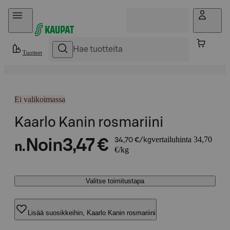
Hyppää sisältöön
Tuotteet
Ei valikoimassa
Kaarlo Kanin rosmariini
vertailuhinta 34,70
Noin
3,47 €
34,70 €/kg
n.
€/kg
Valitse toimitustapa
Lisää suosikkeihin, Kaarlo Kanin rosmariini