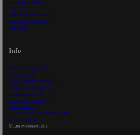
Ensitilaajan ohjeet
Näin maksat
Näin tilaat ja muokkaat
Kaikki ohjeet ja vinkit
In English
Info
S-Business yrityksille
Oiva-raportit
Osuuskauppojen yhteystiedot
Tilaus- ja toimitusehdot
Tietosuojakäytäntö
Palvelun käyttöehdot
Saavutettavuus
Mobiilisovelluksen saavutettavuus
Mainostajalle
Muuta evästeasetuksia