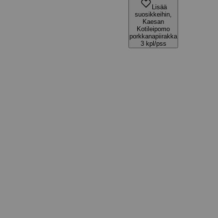
Lisää
suosikkeihin,
Kaesan
Kotileipomo
porkkanapiirakka
3 kpl/pss