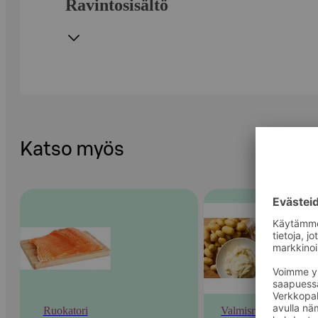
Ravintosisältö
Katso myös
Ruokatori
Valmisruoka