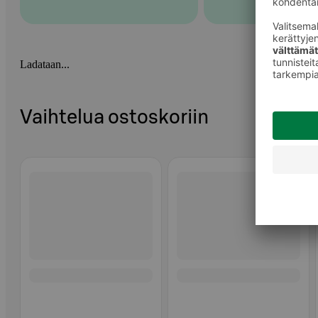
Ladataan...
Vaihtelua ostoskoriin
Ohita listaus