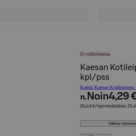
Ei valikoimassa
Kaesan Kotile
kpl/pss
Kaikki Kaesan Kotileipomo -
Noin
4,29 
n.
vertailuhinta 20,
20,43 €/kg
Valitse toimitu