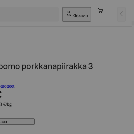
Kirjaudu
ipomo porkkanapiirakka 3
tuotteet
€
43 €/kg
stapa