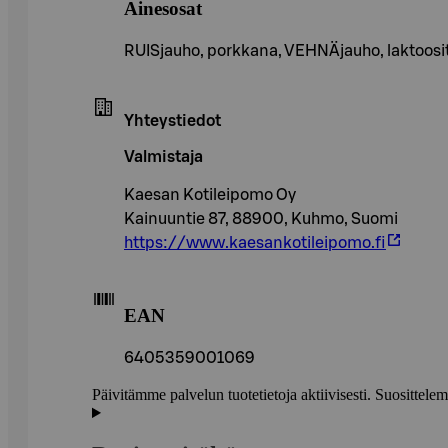
Ainesosat
RUISjauho, porkkana, VEHNÄjauho, laktoositon 
Yhteystiedot
Valmistaja
Kaesan Kotileipomo Oy
Kainuuntie 87, 88900, Kuhmo, Suomi
https://www.kaesankotileipomo.fi
EAN
6405359001069
Päivitämme palvelun tuotetietoja aktiivisesti. Suositte