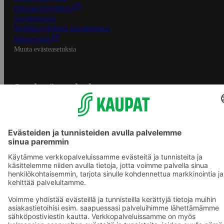
Palvelun käyttöehdot
Saavutettavuus
Mobiilisovelluksen saavutettavuus
Mainostajalle
Muuta evästeasetuksia
S-ryhmän palvelut
S-ryhmä
Asiakasomistajuus
Yhteishyvä Ruoka -sovellus
S-ostoslista -sovellus
Prisma.fi
Sokos.fi
S-Pankki
Yhteishyvä
Sokos Hotels
Raflaamo