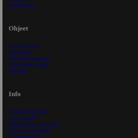
Asiakaspalvelu
Ohjeet
Ensitilaajan ohjeet
Näin maksat
Näin tilaat ja muokkaat
Kaikki ohjeet ja vinkit
In English
Info
S-Business yrityksille
Oiva-raportit
Osuuskauppojen yhteystiedot
Tilaus- ja toimitusehdot
Tietosuojakäytäntö