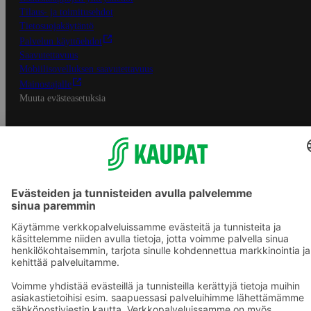
Tilaus- ja toimitusehdot
Tietosuojakäytäntö
Palvelun käyttöehdot
Saavutettavuus
Mobiilisovelluksen saavutettavuus
Mainostajalle
Muuta evästeasetuksia
S-ryhmän palvelut
S-ryhmä
Asiakasomistajuus
Yhteishyvä Ruoka -sovellus
S-ostoslista -sovellus
Prisma.fi
Sokos.fi
S-Pankki
Yhteishyvä