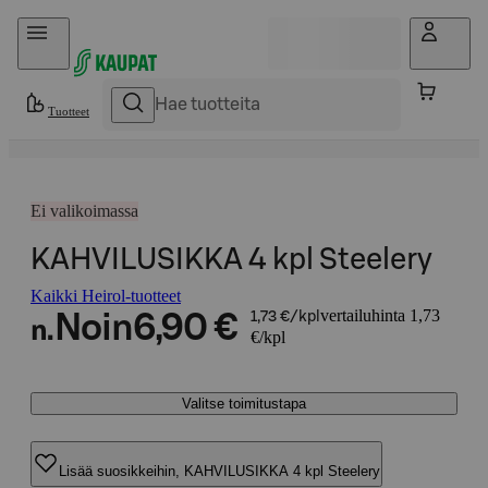
Hyppää sisältöön
Tuotteet
Ei valikoimassa
KAHVILUSIKKA 4 kpl Steelery
Kaikki Heirol-tuotteet
vertailuhinta 1,73
Noin
6,90 €
1,73 €/kpl
n.
€/kpl
Valitse toimitustapa
Lisää suosikkeihin, KAHVILUSIKKA 4 kpl Steelery