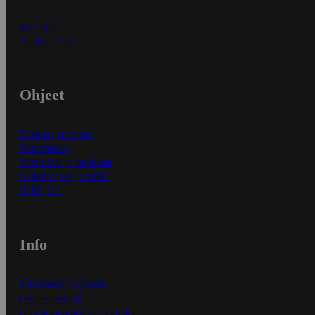
Myymälät
Asiakaspalvelu
Ohjeet
Ensitilaajan ohjeet
Näin maksat
Näin tilaat ja muokkaat
Kaikki ohjeet ja vinkit
In English
Info
S-Business yrityksille
Oiva-raportit
Osuuskauppojen yhteystiedot