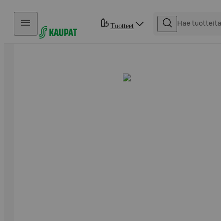
Hyppää sisältöön
Tuotteet