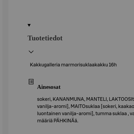
Tuotetiedot
Kakkugalleria marmorisuklaakakku 16h
Ainesosat
sokeri, KANANMUNA, MANTELI, LAKTOOSIton k
vanilja-aromi], MAITOsuklaa [sokeri, kaaka
luontainen vanilja-aromi], tumma suklaa , vani
määriä PÄHKINÄä.