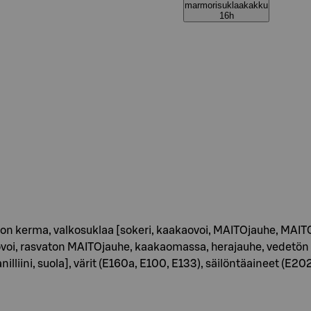
marmorisuklaakakku
16h
erma, valkosuklaa [sokeri, kaakaovoi, MAITOjauhe, MAITOras
ovoi, rasvaton MAITOjauhe, kaakaomassa, herajauhe, vedetön M
lliini, suola], värit (E160a, E100, E133), säilöntäaineet (E202