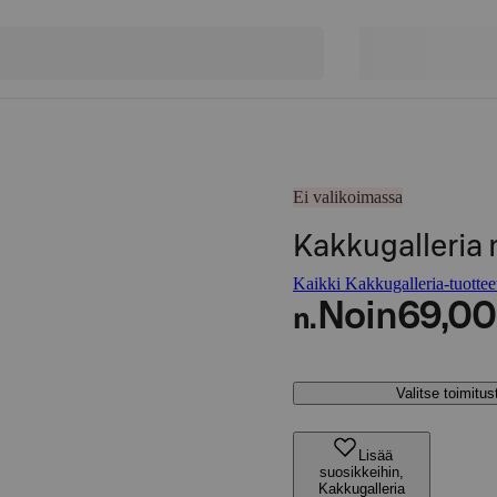
Ei valikoimassa
Kakkugalleria
Kaikki Kakkugalleria-tuottee
Noin
69,00
n.
Valitse toimitu
Lisää
suosikkeihin,
Kakkugalleria