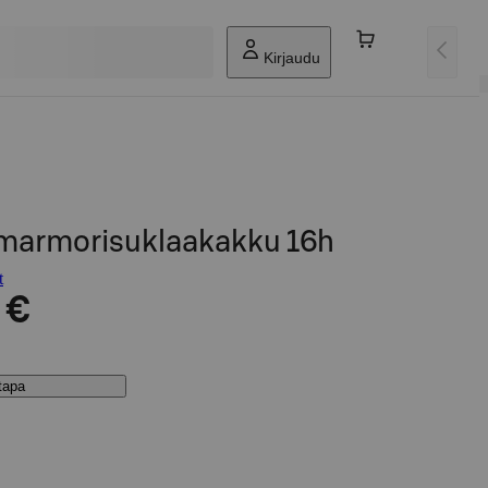
Kirjaudu
 marmorisuklaakakku 16h
t
 €
stapa