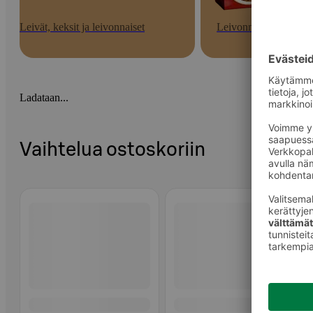
Leivät, keksit ja leivonnaiset
Leivonnaiset
Ladataan...
Vaihtelua ostoskoriin
Ohita listaus