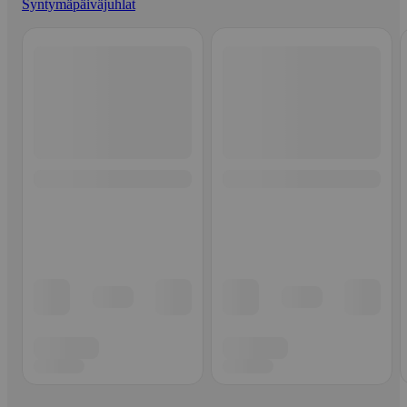
Syntymäpäiväjuhlat
Ohita listaus