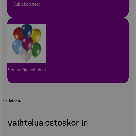
Juhlakoristeet
Syntymäpäiväjuhlat
Ladataan...
Vaihtelua ostoskoriin