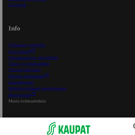
In English
Info
S-Business yrityksille
Oiva-raportit
Osuuskauppojen yhteystiedot
Tilaus- ja toimitusehdot
Tietosuojakäytäntö
Palvelun käyttöehdot
Saavutettavuus
Mobiilisovelluksen saavutettavuus
Mainostajalle
Muuta evästeasetuksia
S-ryhmän palvelut