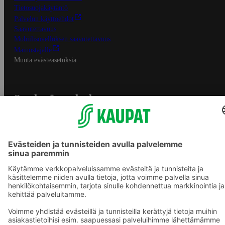
Tietosuojakäytäntö
Palvelun käyttöehdot
Saavutettavuus
Mobiilisovelluksen saavutettavuus
Mainostajalle
Muuta evästeasetuksia
S-ryhmän palvelut
S-ryhmä
Asiakasomistajuus
Yhteishyvä Ruoka -sovellus
S-ostoslista -sovellus
Prisma.fi
Sokos.fi
S-Pankki
Yhteishyvä
Sokos Hotels