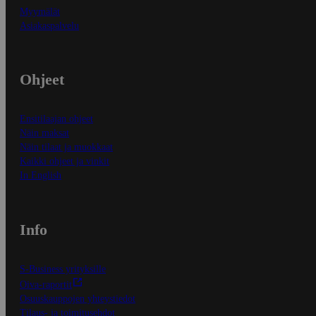
Myymälät
Asiakaspalvelu
Ohjeet
Ensitilaajan ohjeet
Näin maksat
Näin tilaat ja muokkaat
Kaikki ohjeet ja vinkit
In English
Info
S-Business yrityksille
Oiva-raportit
Osuuskauppojen yhteystiedot
Tilaus- ja toimitusehdot