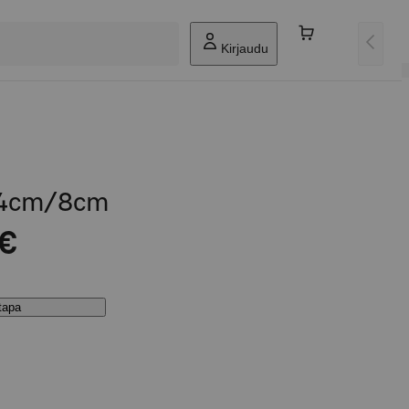
Kirjaudu
24cm/8cm
 €
stapa