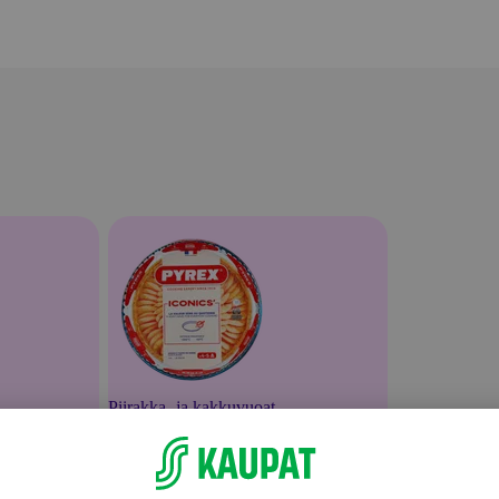
Piirakka- ja kakkuvuoat