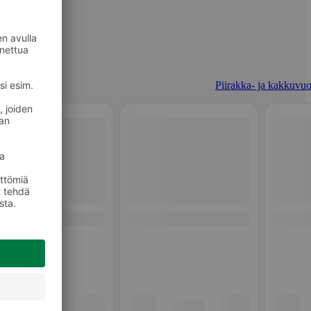
Piirakka- ja kakkuvuo