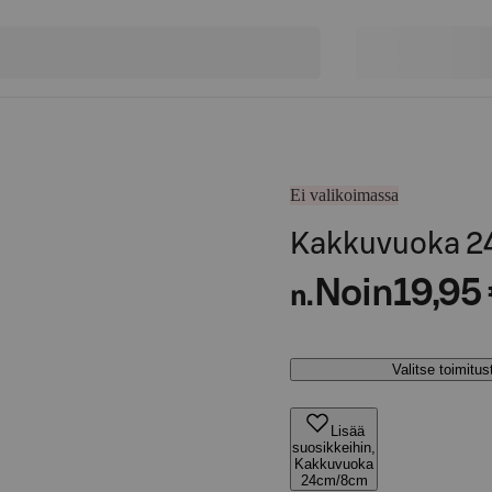
Ei valikoimassa
Kakkuvuoka 
Noin
19,95
n.
Valitse toimitu
Lisää
suosikkeihin,
Kakkuvuoka
24cm/8cm