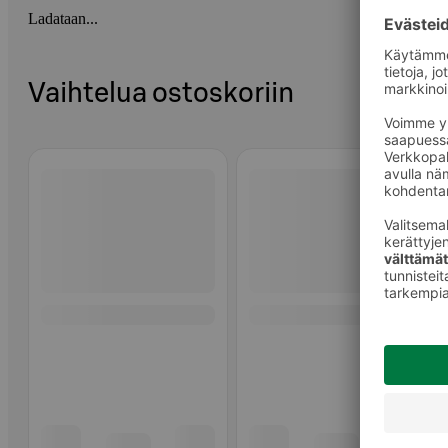
Ladataan...
Vaihtelua ostoskoriin
Ohita listaus