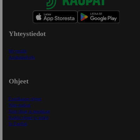
Yhteystiedot
Myymälät
Asiakaspalvelu
Ohjeet
Ensitilaajan ohjeet
Näin maksat
Näin tilaat ja muokkaat
Kaikki ohjeet ja vinkit
In English