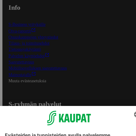
Info
S-Business yrityksille
Oiva-raportit
Osuuskauppojen yhteystiedot
Tilaus- ja toimitusehdot
Tietosuojakäytäntö
Palvelun käyttöehdot
Saavutettavuus
Mobiilisovelluksen saavutettavuus
Mainostajalle
Muuta evästeasetuksia
S-ryhmän palvelut
S-ryhmä
Asiakasomistajuus
Yhteishyvä Ruoka -sovellus