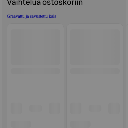
Vaihtelua ostoskoriin
Graavattu ja savustettu kala
Ohita listaus