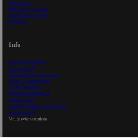
Näin maksat
Näin tilaat ja muokkaat
Kaikki ohjeet ja vinkit
In English
Info
S-Business yrityksille
Oiva-raportit
Osuuskauppojen yhteystiedot
Tilaus- ja toimitusehdot
Tietosuojakäytäntö
Palvelun käyttöehdot
Saavutettavuus
Mobiilisovelluksen saavutettavuus
Mainostajalle
Muuta evästeasetuksia