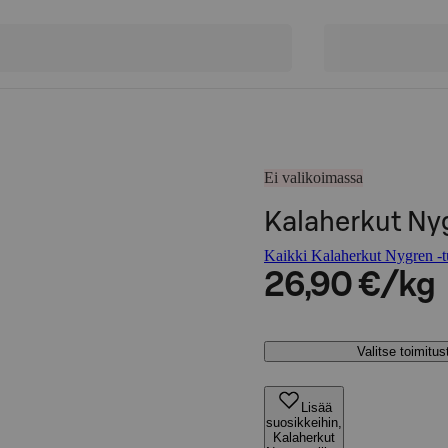
Ei valikoimassa
Kalaherkut Nygr
Kaikki Kalaherkut Nygren -t
26,90 €/kg
Valitse toimitu
Lisää
suosikkeihin,
Kalaherkut