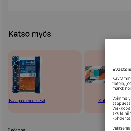
Katso myös
Kala ja merenelävät
Kala
Ladataan...