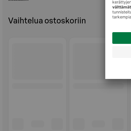
Vaihtelua ostoskoriin
Ohita listaus