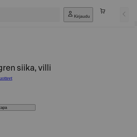
Kirjaudu
en siika, villi
uotteet
stapa