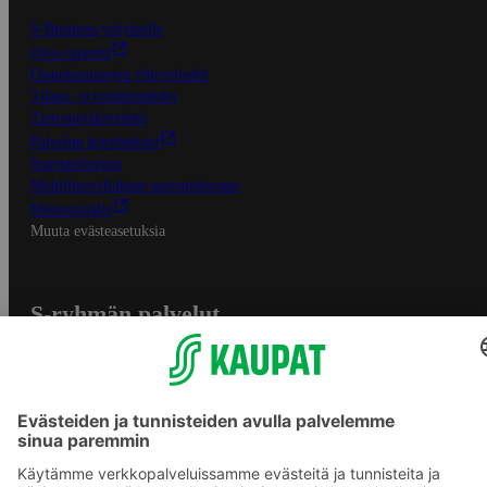
S-Business yrityksille
Oiva-raportit
Osuuskauppojen yhteystiedot
Tilaus- ja toimitusehdot
Tietosuojakäytäntö
Palvelun käyttöehdot
Saavutettavuus
Mobiilisovelluksen saavutettavuus
Mainostajalle
Muuta evästeasetuksia
S-ryhmän palvelut
S-ryhmä
Asiakasomistajuus
Yhteishyvä Ruoka -sovellus
S-ostoslista -sovellus
Prisma.fi