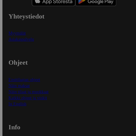
Yhteystiedot
Myymälät
Asiakaspalvelu
Ohjeet
Ensitilaajan ohjeet
Näin maksat
Näin tilaat ja muokkaat
Kaikki ohjeet ja vinkit
In English
Info