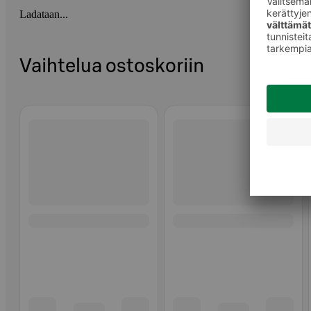
Ladataan...
Vaihtelua ostoskoriin
Ohita listaus