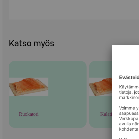
Katso myös
Ruokatori
Kalatiski