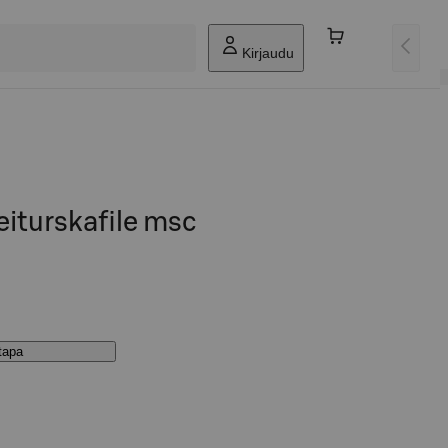
Kirjaudu
iturskafile msc
stapa