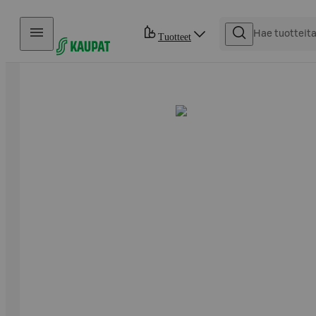
Hyppää sisältöön
Tuotteet