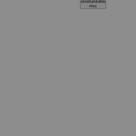
skreiturskafile
msc