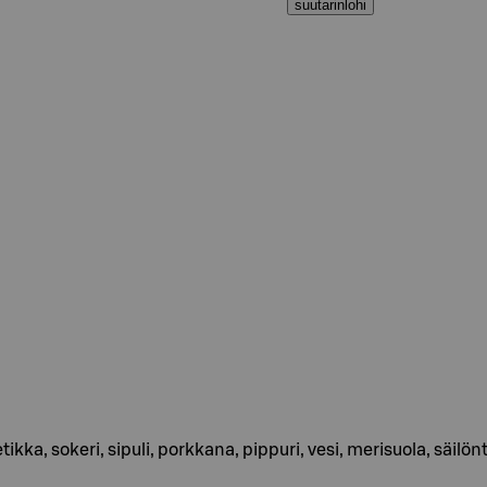
suutarinlohi
a, sokeri, sipuli, porkkana, pippuri, vesi, merisuola, säilön