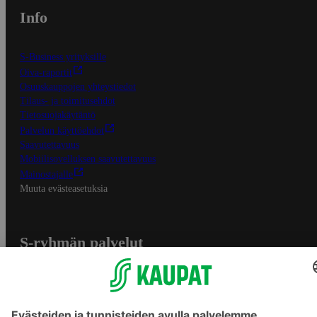
Info
S-Business yrityksille
Oiva-raportit
Osuuskauppojen yhteystiedot
Tilaus- ja toimitusehdot
Tietosuojakäytäntö
Palvelun käyttöehdot
Saavutettavuus
Mobiilisovelluksen saavutettavuus
Mainostajalle
Muuta evästeasetuksia
S-ryhmän palvelut
S-ryhmä
Asiakasomistajuus
Yhteishyvä Ruoka -sovellus