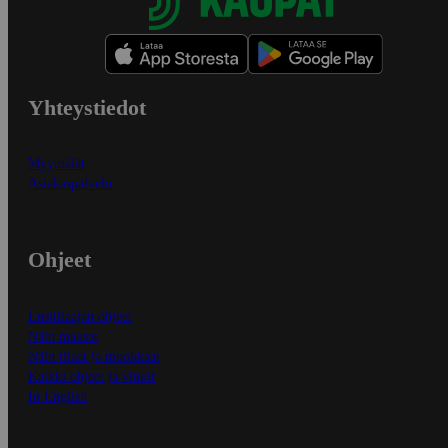
Yhteystiedot
Myymälät
Asiakaspalvelu
Ohjeet
Ensitilaajan ohjeet
Näin maksat
Näin tilaat ja muokkaat
Kaikki ohjeet ja vinkit
In English