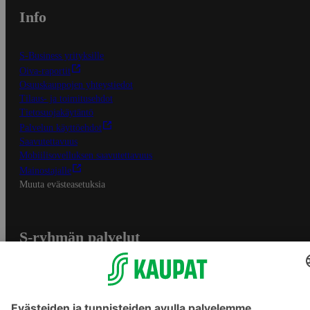
Info
S-Business yrityksille
Oiva-raportit
Osuuskauppojen yhteystiedot
Tilaus- ja toimitusehdot
Tietosuojakäytäntö
Palvelun käyttöehdot
Saavutettavuus
Mobiilisovelluksen saavutettavuus
Mainostajalle
Muuta evästeasetuksia
S-ryhmän palvelut
S-ryhmä
Asiakasomistajuus
Yhteishyvä Ruoka -sovellus