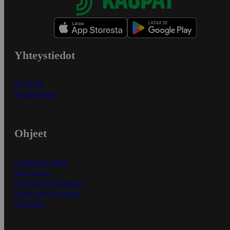
Yhteystiedot
Myymälät
Asiakaspalvelu
Ohjeet
Ensitilaajan ohjeet
Näin maksat
Näin tilaat ja muokkaat
Kaikki ohjeet ja vinkit
In English