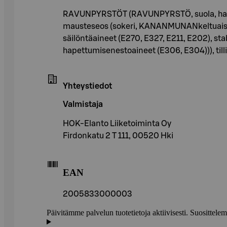
RAVUNPYRSTÖT (RAVUNPYRSTÖ, suola, happamuu
mausteseos (sokeri, KANANMUNANkeltuaisjau
säilöntäaineet (E270, E327, E211, E202), stab
hapettumisenestoaineet (E306, E304))), tilli
Yhteystiedot
Valmistaja
HOK-Elanto Liiketoiminta Oy
Firdonkatu 2 T 111, 00520 Hki
EAN
2005833000003
Päivitämme palvelun tuotetietoja aktiivisesti. Suositte