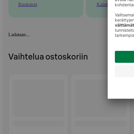
Ruokatori
Kalatiski
Ladataan...
Vaihtelua ostoskoriin
Ohita listaus