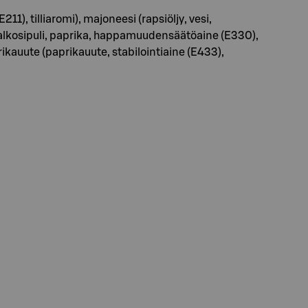
tilliaromi), majoneesi (rapsiöljy, vesi,
alkosipuli, paprika, happamuudensäätöaine (E330),
rikauute (paprikauute, stabilointiaine (E433),