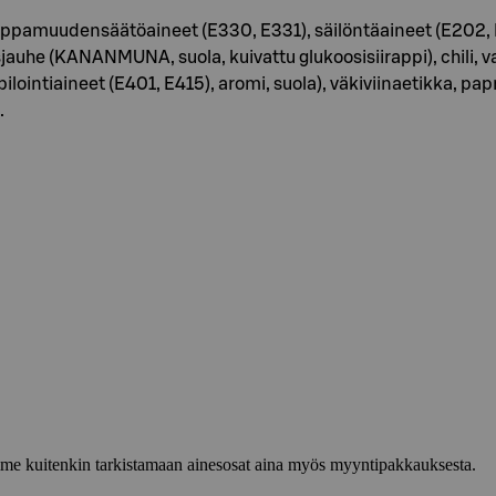
densäätöaineet (E330, E331), säilöntäaineet (E202, E211), 
he (KANANMUNA, suola, kuivattu glukoosisiirappi), chili, v
ilointiaineet (E401, E415), aromi, suola), väkiviinaetikka, pap
.
lemme kuitenkin tarkistamaan ainesosat aina myös myyntipakkauksesta.