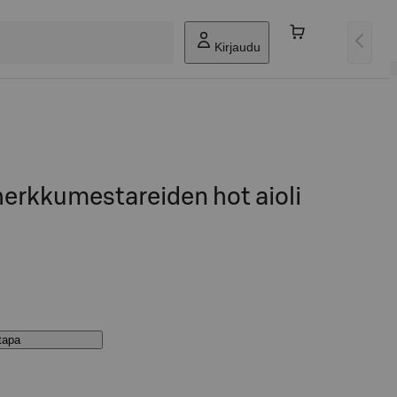
Kirjaudu
erkkumestareiden hot aioli
stapa