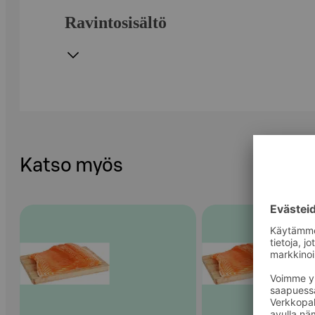
Ravintosisältö
Katso myös