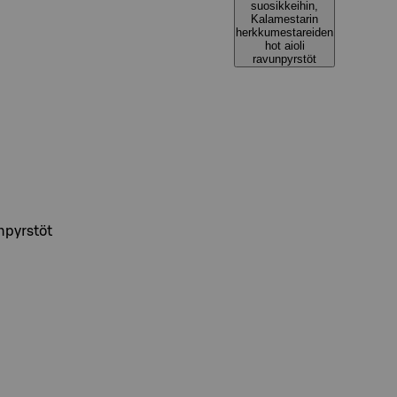
suosikkeihin,
Kalamestarin
herkkumestareiden
hot aioli
ravunpyrstöt
npyrstöt