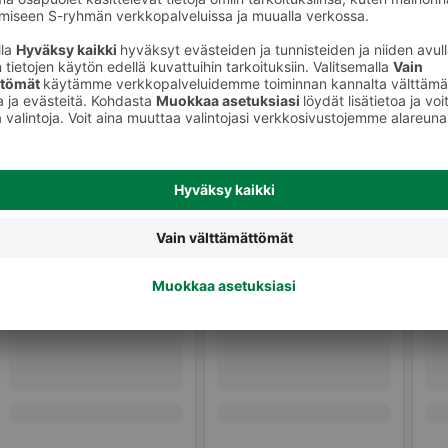
Muu tuore kala