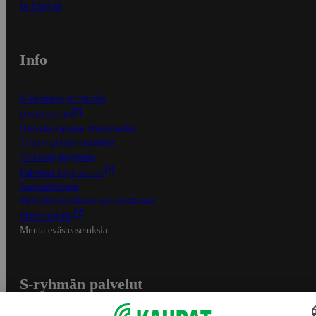
In English
Info
S-Business yrityksille
Oiva-raportit
Osuuskauppojen yhteystiedot
Tilaus- ja toimitusehdot
Tietosuojakäytäntö
Palvelun käyttöehdot
Saavutettavuus
Mobiilisovelluksen saavutettavuus
Mainostajalle
Muuta evästeasetuksia
S-ryhmän palvelut