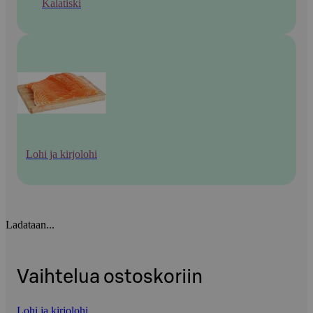
Kalatiski
Lohi ja kirjolohi
Ladataan...
Vaihtelua ostoskoriin
Lohi ja kirjolohi