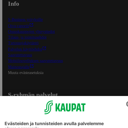
Info
S-Business yrityksille
Oiva-raportit
Osuuskauppojen yhteystiedot
Tilaus- ja toimitusehdot
Tietosuojakäytäntö
Palvelun käyttöehdot
Saavutettavuus
Mobiilisovelluksen saavutettavuus
Mainostajalle
Muuta evästeasetuksia
S-ryhmän palvelut
S-ryhmä
Asiakasomistajuus
Yhteishyvä Ruoka -sovellus