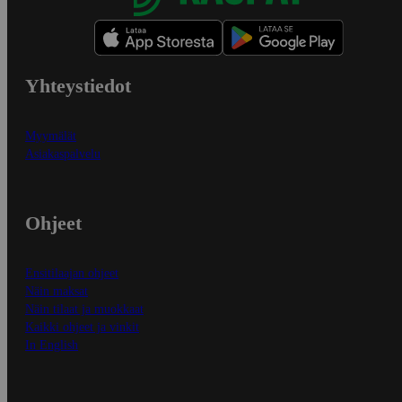
Yhteystiedot
Myymälät
Asiakaspalvelu
Ohjeet
Ensitilaajan ohjeet
Näin maksat
Näin tilaat ja muokkaat
Kaikki ohjeet ja vinkit
In English