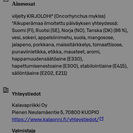
Ainesosat
viljelty KIRJOLOHI* (Oncorhynchus mykiss)
*Alkuperämaa ilmoitettu päiväyksen yhteydessä:
Suomi (FI), Ruotsi (SE), Norja (NO), Tanska (DK) (86 %),
vesi, sokeri, appelsiinimehu, suola, mangosose,
jalapeno, porkkana, maissitärkkelys, tomaattisose,
punaviinietikka, etikka, mausteet, aromi,
happamuudensäätöaine (E330),
hapettumisenestoaine (E300), stabilointiaine (E415),
säilöntäaine (E202, E211)
Yhteystiedot
Kalavapriikki Oy
Pienen Neulamäentie 5, 70800 KUOPIO
https://www.kalaonni.fi/yhteystiedot/
Valmistaja