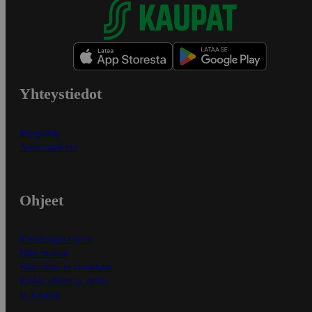
Yhteystiedot
Myymälät
Asiakaspalvelu
Ohjeet
Ensitilaajan ohjeet
Näin maksat
Näin tilaat ja muokkaat
Kaikki ohjeet ja vinkit
In English