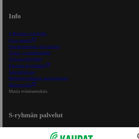
Info
S-Business yrityksille
Oiva-raportit
Osuuskauppojen yhteystiedot
Tilaus- ja toimitusehdot
Tietosuojakäytäntö
Palvelun käyttöehdot
Saavutettavuus
Mobiilisovelluksen saavutettavuus
Mainostajalle
Muuta evästeasetuksia
S-ryhmän palvelut
S-ryhmä