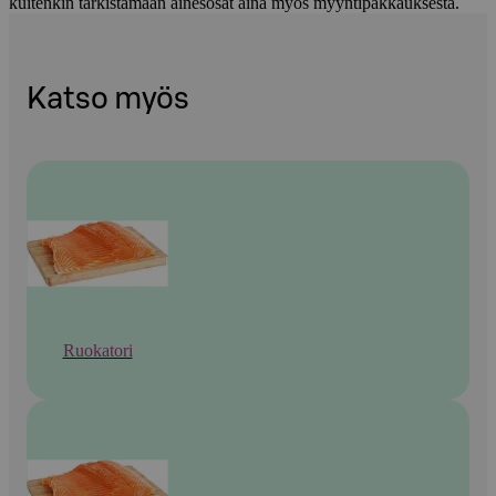
kuitenkin tarkistamaan ainesosat aina myös myyntipakkauksesta.
Katso myös
Ruokatori