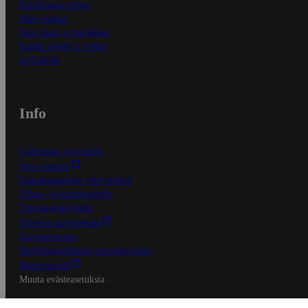
Ensitilaajan ohjeet
Näin maksat
Näin tilaat ja muokkaat
Kaikki ohjeet ja vinkit
In English
Info
S-Business yrityksille
Oiva-raportit
Osuuskauppojen yhteystiedot
Tilaus- ja toimitusehdot
Tietosuojakäytäntö
Palvelun käyttöehdot
Saavutettavuus
Mobiilisovelluksen saavutettavuus
Mainostajalle
Muuta evästeasetuksia