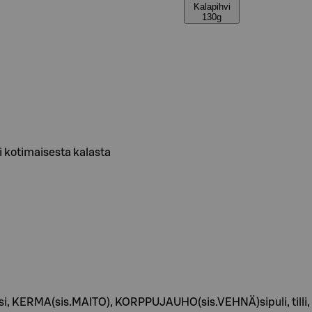
Kalapihvi
130g
i kotimaisesta kalasta
 vesi, KERMA(sis.MAITO), KORPPUJAUHO(sis.VEHNÄ)sipuli, till