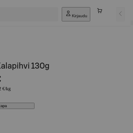
Kirjaudu
alapihvi 130g
€
2 €/kg
stapa