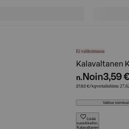
Ei valikoimassa
Kalavaltanen K
Noin
3,59 
n.
vertailuhinta 27,6
27,62 €/kg
Valitse toimitu
Lisää
suosikkeihin,
Kalavaltanen