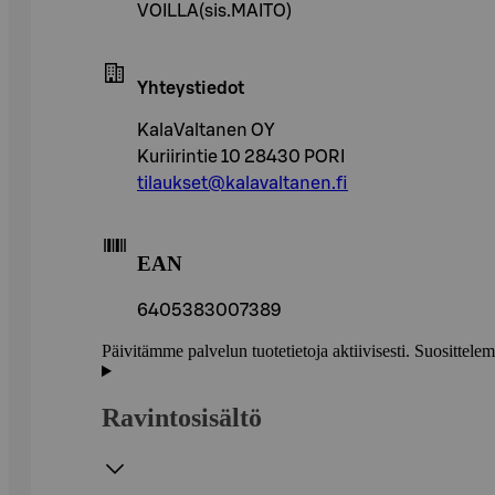
VOILLA(sis.MAITO)
Yhteystiedot
KalaValtanen OY
Kuriirintie 10 28430 PORI
tilaukset@kalavaltanen.fi
EAN
6405383007389
Päivitämme palvelun tuotetietoja aktiivisesti. Suositte
Ravintosisältö