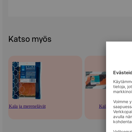
Katso myös
Kala ja merenelävät
Kala