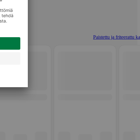
Paistettu ja friteerattu k