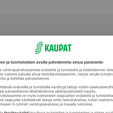
Paistettu ja friteerattu kala