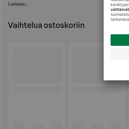
Ladataan...
Vaihtelua ostoskoriin
Ohita listaus