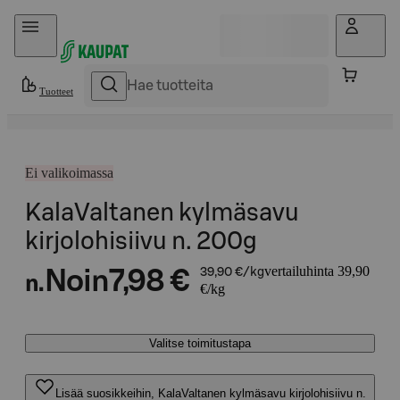
Hyppää sisältöön
Tuotteet
Ei valikoimassa
KalaValtanen kylmäsavu
kirjolohisiivu n. 200g
vertailuhinta 39,90
Noin
7,98 €
39,90 €/kg
n.
€/kg
Valitse toimitustapa
Lisää suosikkeihin, KalaValtanen kylmäsavu kirjolohisiivu n.