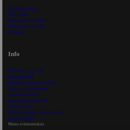
Ensitilaajan ohjeet
Näin maksat
Näin tilaat ja muokkaat
Kaikki ohjeet ja vinkit
In English
Info
S-Business yrityksille
Oiva-raportit
Osuuskauppojen yhteystiedot
Tilaus- ja toimitusehdot
Tietosuojakäytäntö
Palvelun käyttöehdot
Saavutettavuus
Mobiilisovelluksen saavutettavuus
Mainostajalle
Muuta evästeasetuksia