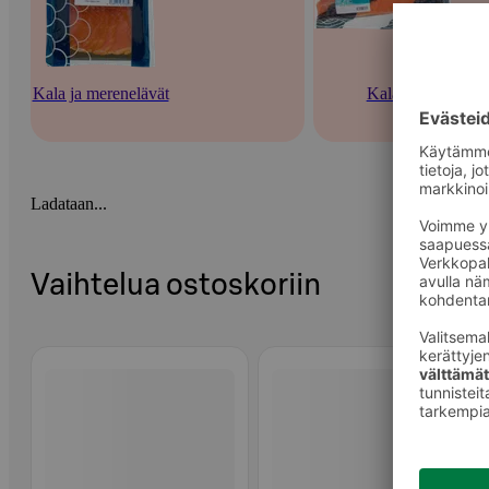
Kala ja merenelävät
Kala
Ladataan...
Vaihtelua ostoskoriin
Ohita listaus