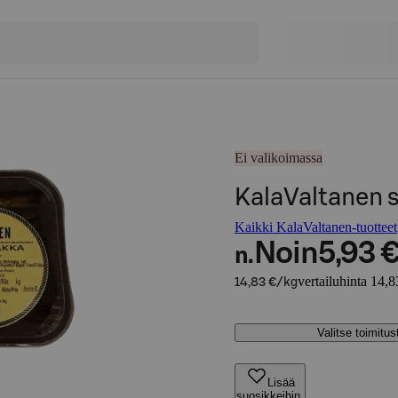
Ei valikoimassa
KalaValtanen 
Kaikki KalaValtanen-tuotteet
Noin
5,93 
n.
vertailuhinta 14,8
14,83 €/kg
Valitse toimitu
Lisää
suosikkeihin,