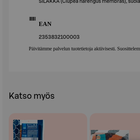
SILAKKA (Clupea harengus membras), suola
EAN
2353832100003
Päivitämme palvelun tuotetietoja aktiivisesti. Suositte
Katso myös