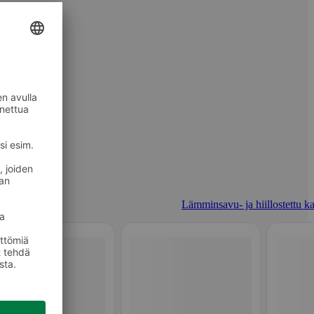
Lämminsavu- ja hiillostettu ka