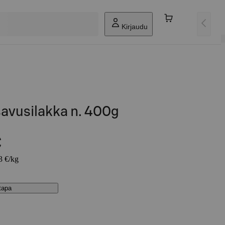
Kirjaudu
savusilakka n. 400g
€
3 €/kg
stapa