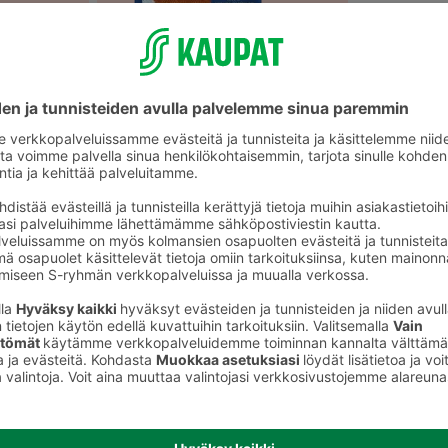
Lämminsavu- ja hiillostettu kala