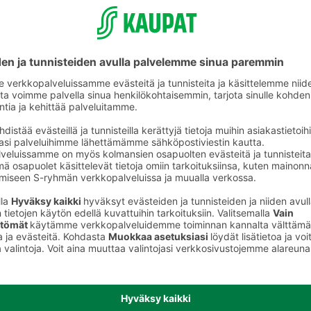
Muu tuore kala