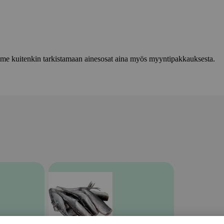
lemme kuitenkin tarkistamaan ainesosat aina myös myyntipakkauksesta.