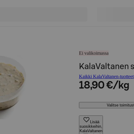
Ei valikoimassa
KalaValtanen si
Kaikki KalaValtanen-tuotteet
18,90 €/kg
Valitse toimitu
Lisää
suosikkeihin,
KalaValtanen