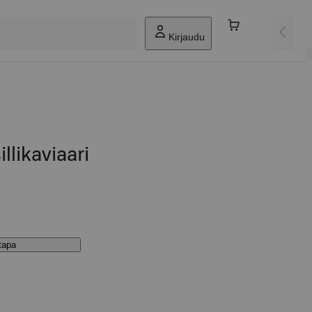
Kirjaudu
llikaviaari
stapa