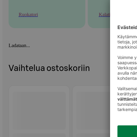
Ruokatori
Kalatiski
Ladataan...
Vaihtelua ostoskoriin
Ohita listaus