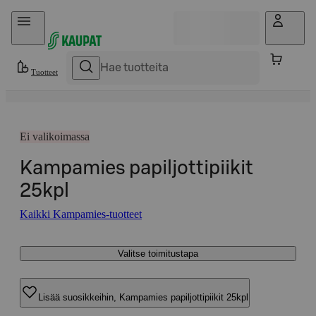
Hyppää sisältöön
Tuotteet
Ei valikoimassa
Kampamies papiljottipiikit
25kpl
Kaikki Kampamies-tuotteet
Valitse toimitustapa
Lisää suosikkeihin, Kampamies papiljottipiikit 25kpl