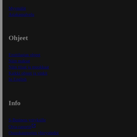
Myymälät
Asiakaspalvelu
Ohjeet
Ensitilaajan ohjeet
Näin maksat
Näin tilaat ja muokkaat
Kaikki ohjeet ja vinkit
In English
Info
S-Business yrityksille
Oiva-raportit
Osuuskauppojen yhteystiedot