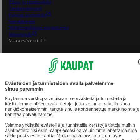
Tilaus- ja toimitusehdot
Tietosuojakäytäntö
Palvelun käyttöehdot
Saavutettavuus
Mobiilisovelluksen saavutettavuus
Mainostajalle
Muuta evästeasetuksia
S-ryhmän palvelut
S-ryhmä
Asiakasomistajuus
Yhteishyvä Ruoka -sovellus
S-ostoslista -sovellus
Prisma.fi
Sokos.fi
S-Pankki
Yhteishyvä
Sokos Hotels