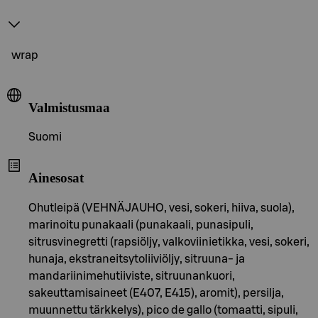
wrap
Valmistusmaa
Suomi
Ainesosat
Ohutleipä (VEHNÄJAUHO, vesi, sokeri, hiiva, suola),
marinoitu punakaali (punakaali, punasipuli,
sitrusvinegretti (rapsiöljy, valkoviinietikka, vesi, sokeri,
hunaja, ekstraneitsytoliiviöljy, sitruuna- ja
mandariinimehutiiviste, sitruunankuori,
sakeuttamisaineet (E407, E415), aromit), persilja,
muunnettu tärkkelys), pico de gallo (tomaatti, sipuli,