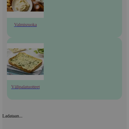
Valmisruoka
Välipalatuotteet
Ladataan...