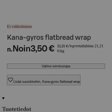
Ei valikoimassa
Kana-gyros flatbread wrap
vertailuhinta 21,21
Noin
3,50 €
21,21 €/kg
n.
€/kg
Valitse toimitustapa
Lisää suosikkeihin, Kana-gyros flatbread wrap
Tuotetiedot