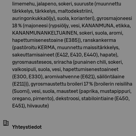
limemehu, jalapeno, sokeri, suuruste (muunnettu
tärkkelys, tärkkelys, maltodekstriini,
auringonkukkaöljy), suola, korianteri), gyrosmajoneesi
18 % (majoneesi (rypsiöljy, vesi, KANANMUNA, etikka,
KANANMUNANKELTUAINEN, sokeri, suola, aromi,
hapettumisenestoaine (E385)), ranskankerma
(pastöroitu KERMA, muunnettu maissitärkkelys,
sakeuttamisaineet (E412, E410, E440), hapate),
gyrosmausteseos, sriracha (punainen chili, sokeri,
valkosipuli, suola, vesi, hapettumisenestoaineet
(E300, E330), aromivahvenne (E621), säilöntäaine
(E211))), gyrosmaustettu broileri 17 % (broilerin reisiliha
(Suomi), vesi, suola, mausteet (paprika, mustapippuri,
oregano, pimento), dekstroosi, stabilointiaine (E450,
E451), hiivauute)
Yhteystiedot