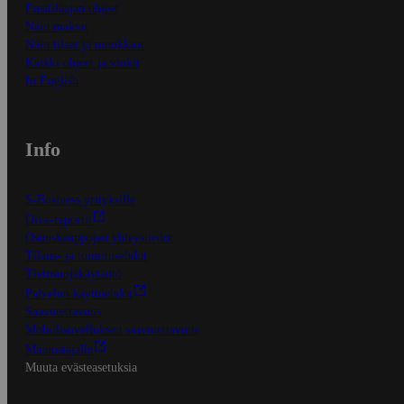
Ensitilaajan ohjeet
Näin maksat
Näin tilaat ja muokkaat
Kaikki ohjeet ja vinkit
In English
Info
S-Business yrityksille
Oiva-raportit
Osuuskauppojen yhteystiedot
Tilaus- ja toimitusehdot
Tietosuojakäytäntö
Palvelun käyttöehdot
Saavutettavuus
Mobiilisovelluksen saavutettavuus
Mainostajalle
Muuta evästeasetuksia