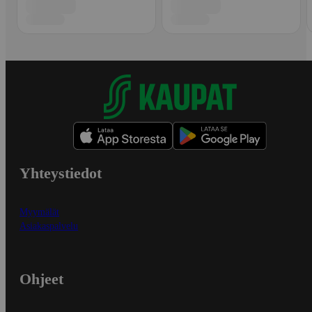
Yhteystiedot
Myymälät
Asiakaspalvelu
Ohjeet