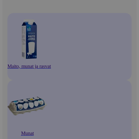
Maito, munat ja rasvat
Munat