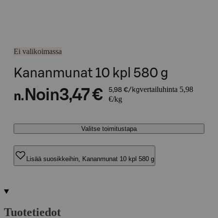
Ei valikoimassa
Kananmunat 10 kpl 580 g
vertailuhinta 5,98
Noin
3,47 €
5,98 €/kg
n.
€/kg
Valitse toimitustapa
Lisää suosikkeihin, Kananmunat 10 kpl 580 g
Tuotetiedot