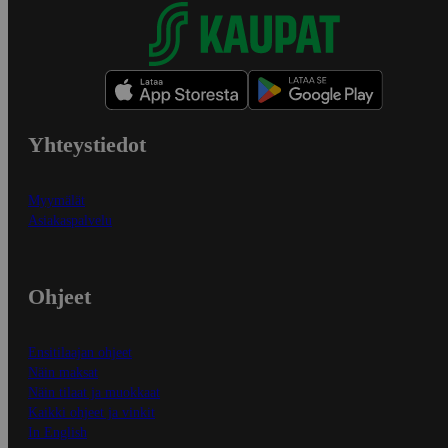
Yhteystiedot
Myymälät
Asiakaspalvelu
Ohjeet
Ensitilaajan ohjeet
Näin maksat
Näin tilaat ja muokkaat
Kaikki ohjeet ja vinkit
In English