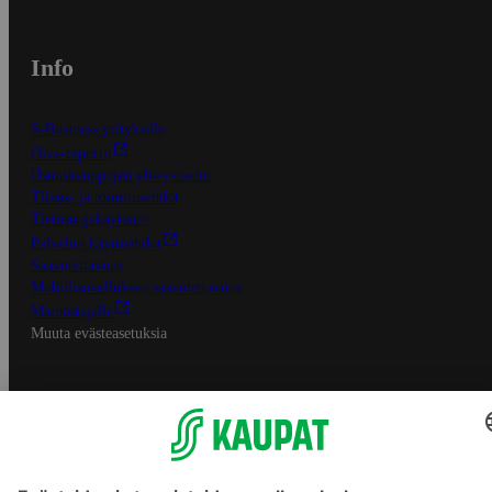
Info
S-Business yrityksille
Oiva-raportit
Osuuskauppojen yhteystiedot
Tilaus- ja toimitusehdot
Tietosuojakäytäntö
Palvelun käyttöehdot
Saavutettavuus
Mobiilisovelluksen saavutettavuus
Mainostajalle
Muuta evästeasetuksia
S-ryhmän palvelut
S-ryhmä