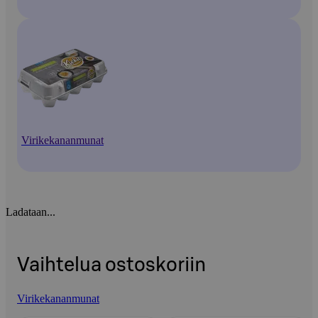
Virikekananmunat
Ladataan...
Vaihtelua ostoskoriin
Virikekananmunat
Ohita listaus