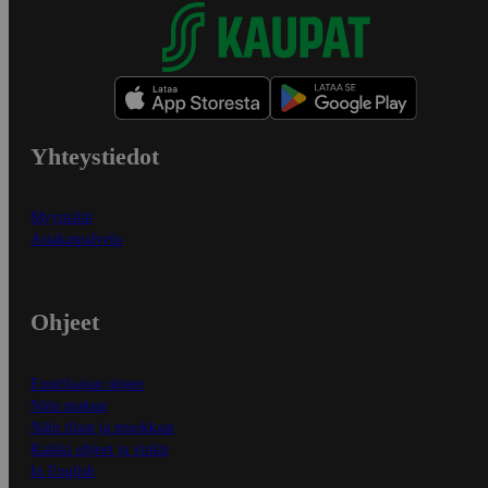
Yhteystiedot
Myymälät
Asiakaspalvelu
Ohjeet
Ensitilaajan ohjeet
Näin maksat
Näin tilaat ja muokkaat
Kaikki ohjeet ja vinkit
In English