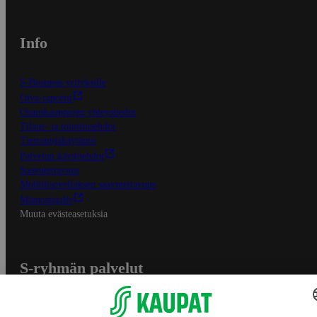
Info
S-Business yrityksille
Oiva-raportit
Osuuskauppojen yhteystiedot
Tilaus- ja toimitusehdot
Tietosuojakäytäntö
Palvelun käyttöehdot
Saavutettavuus
Mobiilisovelluksen saavutettavuus
Mainostajalle
Muuta evästeasetuksia
S-ryhmän palvelut
S-ryhmä