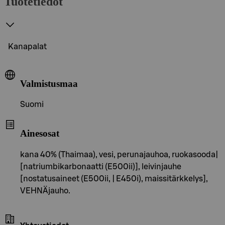
Tuotetiedot
Kanapalat
Valmistusmaa
Suomi
Ainesosat
kana 40% (Thaimaa), vesi, perunajauhoa, ruokasooda|
[natriumbikarbonaatti (E500ii)], leivinjauhe
[nostatusaineet (E500ii, | E450i), maissitärkkelys],
VEHNÄjauho.