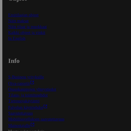
Ensitilaajan ohjeet
Näin maksat
Näin tilaat ja muokkaat
Kaikki ohjeet ja vinkit
In English
Info
S-Business yrityksille
Oiva-raportit
Osuuskauppojen yhteystiedot
Tilaus- ja toimitusehdot
Tietosuojakäytäntö
Palvelun käyttöehdot
Saavutettavuus
Mobiilisovelluksen saavutettavuus
Mainostajalle