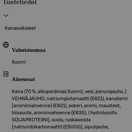
Tuotetiedot
Kanasuikaleet
Valmistusmaa
Suomi
Ainesosat
Kana (70 %, alkuperämaa Suomi), vesi, perunajauho, |
VEHNÄJAUHO, natriumglutamaatti (E621), kanaliemi
[arominvahvenne| (E621), sokeri, aromi, mausteet,
hiivauute, arominvahvenne (E635), | hydrolysoitu
SOIJAPROTEIINI], suola, ruokasooda
[natriumbikarbonaatti| (E500ii)], sipulijauhe,