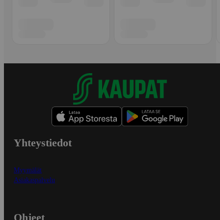
Yhteystiedot
Myymälät
Asiakaspalvelu
Ohjeet