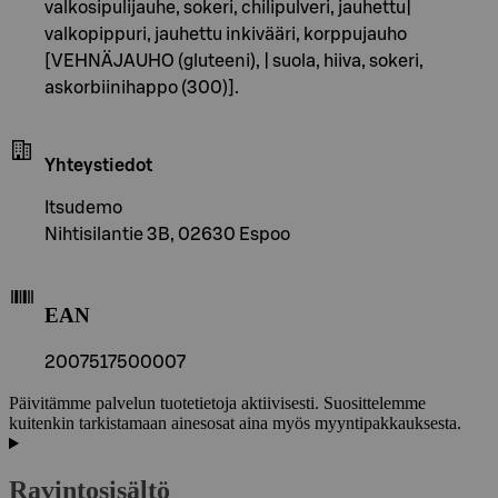
valkosipulijauhe, sokeri, chilipulveri, jauhettu|
valkopippuri, jauhettu inkivääri, korppujauho
[VEHNÄJAUHO (gluteeni), | suola, hiiva, sokeri,
askorbiinihappo (300)].
Yhteystiedot
Itsudemo
Nihtisilantie 3B, 02630 Espoo
EAN
2007517500007
Päivitämme palvelun tuotetietoja aktiivisesti. Suosittelemme
kuitenkin tarkistamaan ainesosat aina myös myyntipakkauksesta.
Ravintosisältö