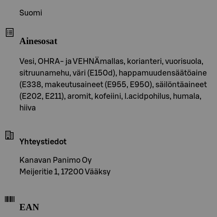
Suomi
Ainesosat
Vesi, OHRA- ja VEHNÄmallas, korianteri, vuorisuola,
sitruunamehu, väri (E150d), happamuudensäätöaine
(E338, makeutusaineet (E955, E950), säilöntäaineet
(E202, E211), aromit, kofeiini, l.acidpohilus, humala,
hiiva
Yhteystiedot
Kanavan Panimo Oy
Meijeritie 1, 17200 Vääksy
EAN