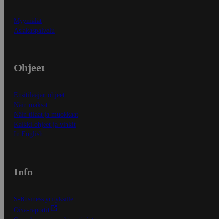
Myymälät
Asiakaspalvelu
Ohjeet
Ensitilaajan ohjeet
Näin maksat
Näin tilaat ja muokkaat
Kaikki ohjeet ja vinkit
In English
Info
S-Business yrityksille
Oiva-raportit