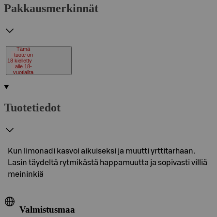
Pakkausmerkinnät
Tämä
tuote on
18
kielletty
alle 18-
vuotiailta
Tuotetiedot
Kun limonadi kasvoi aikuiseksi ja muutti yrttitarhaan.
Lasin täydeltä rytmikästä happamuutta ja sopivasti villiä
meininkiä
Valmistusmaa