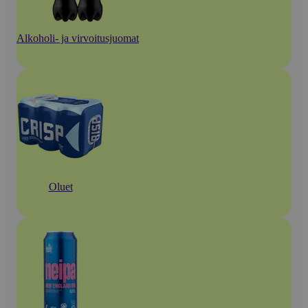
Alkoholi- ja virvoitusjuomat
Oluet