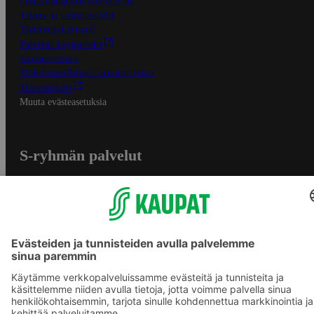
Osuuskauppojen yhteystiedot
Tilaus- ja toimitusehdot
Tietosuojakäytäntö
Palvelun käyttöehdot
Saavutettavuus
Mobiilisovelluksen saavutettavuus
Mainostajalle
Muuta evästeasetuksia
S-ryhmän palvelut
S-ryhmä
Asiakasomistajuus
Yhteishyvä Ruoka -sovellus
S-ostoslista -sovellus
Prisma.fi
Sokos.fi
S-Pankki
Yhteishyvä