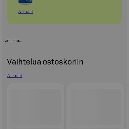
Ale-olut
Ladataan...
Vaihtelua ostoskoriin
Ale-olut
Ohita listaus