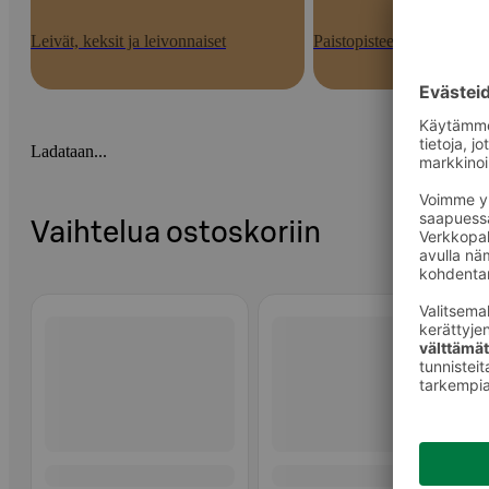
Leivät, keksit ja leivonnaiset
Paistopisteen tuotteet
Ladataan...
Vaihtelua ostoskoriin
Ohita listaus