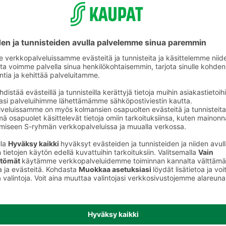
Makeat leivonnaiset