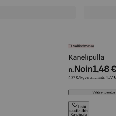
Ei valikoimassa
Kanelipulla
Noin
1,48 
n.
vertailuhinta 4,77 
4,77 €/kg
Valitse toimitu
Lisää
suosikkeihin,
Kanelipulla