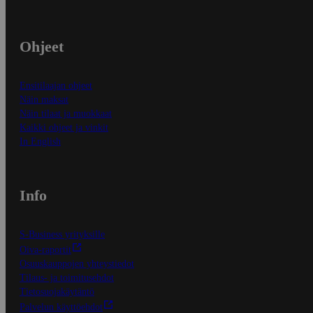
Ohjeet
Ensitilaajan ohjeet
Näin maksat
Näin tilaat ja muokkaat
Kaikki ohjeet ja vinkit
In English
Info
S-Business yrityksille
Oiva-raportit
Osuuskauppojen yhteystiedot
Tilaus- ja toimitusehdot
Tietosuojakäytäntö
Palvelun käyttöehdot