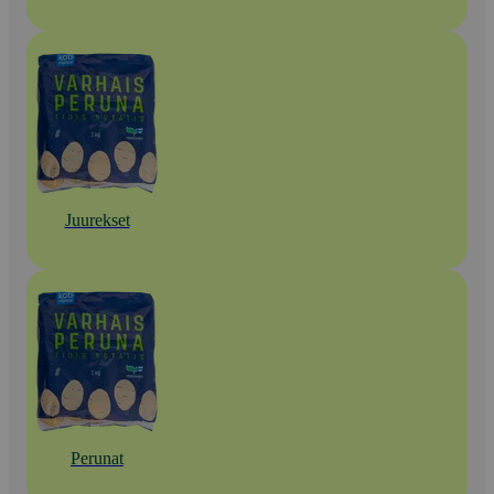
Juurekset
Perunat