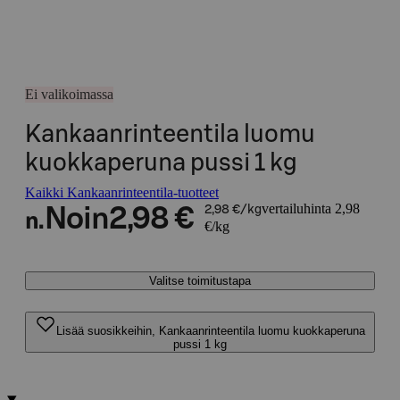
Ei valikoimassa
Kankaanrinteentila luomu
kuokkaperuna pussi 1 kg
Kaikki Kankaanrinteentila-tuotteet
vertailuhinta 2,98
Noin
2,98 €
2,98 €/kg
n.
€/kg
Valitse toimitustapa
Lisää suosikkeihin, Kankaanrinteentila luomu kuokkaperuna
pussi 1 kg