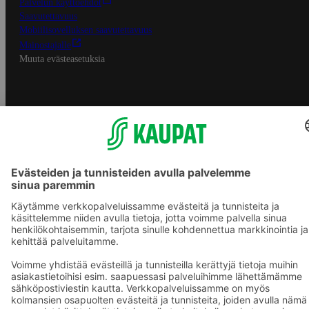
Palvelun käyttöehdot
Saavutettavuus
Mobiilisovelluksen saavutettavuus
Mainostajalle
Muuta evästeasetuksia
S-ryhmän palvelut
S-ryhmä
Asiakasomistajuus
Yhteishyvä Ruoka -sovellus
S-ostoslista -sovellus
Prisma.fi
Sokos.fi
S-Pankki
Yhteishyvä
Sokos Hotels
Raflaamo