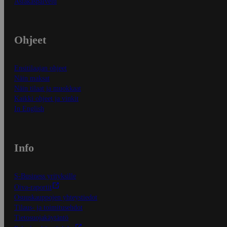
Asiakaspalvelu
Ohjeet
Ensitilaajan ohjeet
Näin maksat
Näin tilaat ja muokkaat
Kaikki ohjeet ja vinkit
In English
Info
S-Business yrityksille
Oiva-raportit
Osuuskauppojen yhteystiedot
Tilaus- ja toimitusehdot
Tietosuojakäytäntö